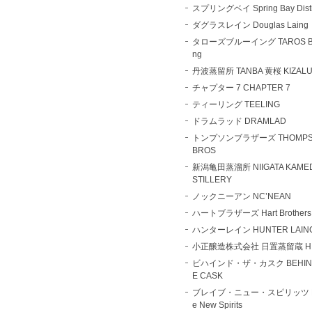
スプリングベイ Spring Bay Distil
ダグラスレイン Douglas Laing
タローズブルーイング TAROS Br
ng
丹波蒸留所 TANBA 黄桜 KIZAL
チャプター 7 CHAPTER 7
ティーリング TEELING
ドラムラッド DRAMLAD
トンプソンブラザーズ THOMPS
BROS
新潟亀田蒸溜所 NIIGATA KAMED
STILLERY
ノックニーアン NC’NEAN
ハートブラザーズ Hart Brothers
ハンターレイン HUNTER LAIN
小正醸造株式会社 日置蒸留蔵 HI
ビハインド・ザ・カスク BEHIND
E CASK
ブレイブ・ニュー・スピリッツ B
e New Spirits