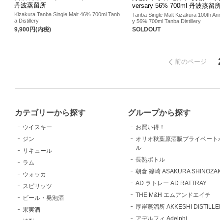
丹波蒸留所
versary 56% 700ml 丹波蒸留
Kizakura Tanba Single Malt 46% 700ml Tanb
Tanba Single Malt Kizakura 100th An
a Distillery
y 56% 700ml Tanba Distillery
9,900円(内税)
SOLDOUT
前のページ
カテゴリーから探す
グループから探す
ウイスキー
お買い得！
ジン
オリオ秋葉原酒販プライベート
ル
リキュール
長熟ボトル
ラム
朝倉 篠崎 ASAKURA SHINOZAK
ウォッカ
AD ラトレー AD RATTRAY
スピリッツ
THE M&H エムアンドエイチ
ビール・発泡酒
厚岸蒸溜所 AKKESHI DISTILLE
果実酒
アデルフィ Adelphi