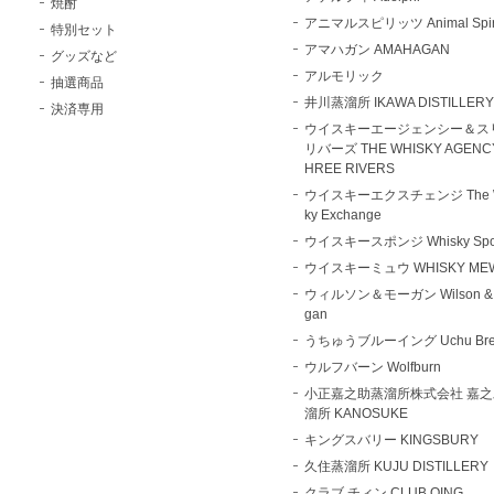
焼酎
アニマルスピリッツ Animal Spiri
特別セット
アマハガン AMAHAGAN
グッズなど
アルモリック
抽選商品
井川蒸溜所 IKAWA DISTILLER
決済専用
ウイスキーエージェンシー＆ス
リバーズ THE WHISKY AGENCY
HREE RIVERS
ウイスキーエクスチェンジ The W
ky Exchange
ウイスキースポンジ Whisky Spo
ウイスキーミュウ WHISKY ME
ウィルソン＆モーガン Wilson & 
gan
うちゅうブルーイング Uchu Bre
ウルフバーン Wolfburn
小正嘉之助蒸溜所株式会社 嘉
溜所 KANOSUKE
キングスバリー KINGSBURY
久住蒸溜所 KUJU DISTILLERY
クラブ チィン CLUB QING