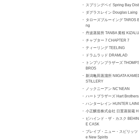
スプリングベイ Spring Bay Distil
ダグラスレイン Douglas Laing
タローズブルーイング TAROS Br
ng
丹波蒸留所 TANBA 黄桜 KIZAL
チャプター 7 CHAPTER 7
ティーリング TEELING
ドラムラッド DRAMLAD
トンプソンブラザーズ THOMPS
BROS
新潟亀田蒸溜所 NIIGATA KAMED
STILLERY
ノックニーアン NC’NEAN
ハートブラザーズ Hart Brothers
ハンターレイン HUNTER LAIN
小正醸造株式会社 日置蒸留蔵 HI
ビハインド・ザ・カスク BEHIND
E CASK
ブレイブ・ニュー・スピリッツ B
e New Spirits