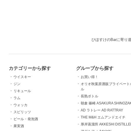
ひほすけのBarに寄り道 B
カテゴリーから探す
グループから探す
ウイスキー
お買い得！
ジン
オリオ秋葉原酒販プライベート
ル
リキュール
長熟ボトル
ラム
朝倉 篠崎 ASAKURA SHINOZAK
ウォッカ
AD ラトレー AD RATTRAY
スピリッツ
THE M&H エムアンドエイチ
ビール・発泡酒
厚岸蒸溜所 AKKESHI DISTILLE
果実酒