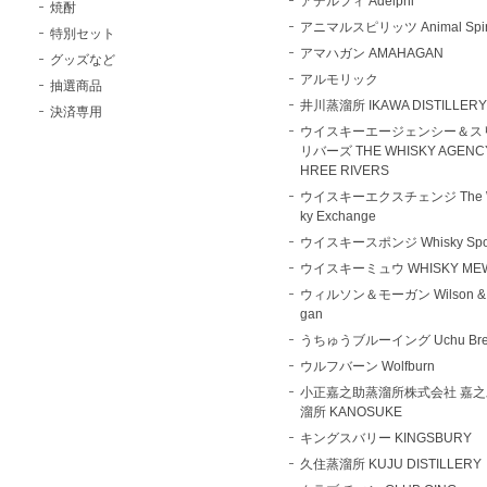
アデルフィ Adelphi
焼酎
アニマルスピリッツ Animal Spiri
特別セット
アマハガン AMAHAGAN
グッズなど
アルモリック
抽選商品
井川蒸溜所 IKAWA DISTILLER
決済専用
ウイスキーエージェンシー＆ス
リバーズ THE WHISKY AGENCY
HREE RIVERS
ウイスキーエクスチェンジ The W
ky Exchange
ウイスキースポンジ Whisky Spo
ウイスキーミュウ WHISKY ME
ウィルソン＆モーガン Wilson & 
gan
うちゅうブルーイング Uchu Bre
ウルフバーン Wolfburn
小正嘉之助蒸溜所株式会社 嘉
溜所 KANOSUKE
キングスバリー KINGSBURY
久住蒸溜所 KUJU DISTILLERY