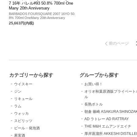
7 16年 バレル#93 50.8% 700ml One
Many 20th Anniversary
BARBADOS FOURSQUARE 2007 16YO 50.
8% 700ml OneMany 20th Anniversary
25,663円(内税)
前のページ
カテゴリーから探す
グループから探す
ウイスキー
お買い得！
ジン
オリオ秋葉原酒販プライベート
ル
リキュール
長熟ボトル
ラム
朝倉 篠崎 ASAKURA SHINOZAK
ウォッカ
AD ラトレー AD RATTRAY
スピリッツ
THE M&H エムアンドエイチ
ビール・発泡酒
厚岸蒸溜所 AKKESHI DISTILLE
果実酒