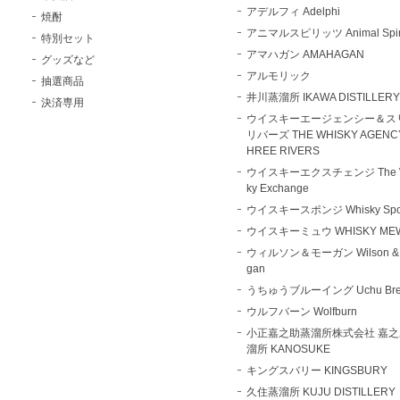
アデルフィ Adelphi
焼酎
アニマルスピリッツ Animal Spiri
特別セット
アマハガン AMAHAGAN
グッズなど
アルモリック
抽選商品
井川蒸溜所 IKAWA DISTILLER
決済専用
ウイスキーエージェンシー＆ス
リバーズ THE WHISKY AGENCY
HREE RIVERS
ウイスキーエクスチェンジ The W
ky Exchange
ウイスキースポンジ Whisky Spo
ウイスキーミュウ WHISKY ME
ウィルソン＆モーガン Wilson & 
gan
うちゅうブルーイング Uchu Bre
ウルフバーン Wolfburn
小正嘉之助蒸溜所株式会社 嘉
溜所 KANOSUKE
キングスバリー KINGSBURY
久住蒸溜所 KUJU DISTILLERY