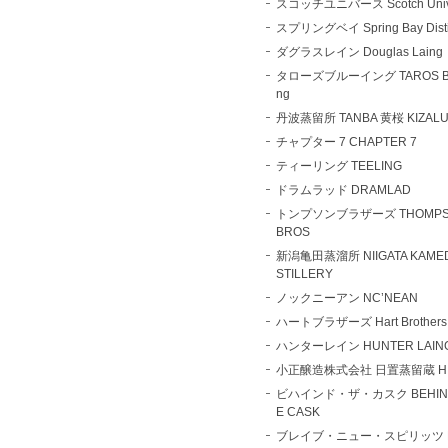
スコッチユニバース Scotch Univ
スプリングベイ Spring Bay Distil
ダグラスレイン Douglas Laing
タローズブルーイング TAROS Br
ng
丹波蒸留所 TANBA 黄桜 KIZAL
チャプター 7 CHAPTER 7
ティーリング TEELING
ドラムラッド DRAMLAD
トンプソンブラザーズ THOMPS
BROS
新潟亀田蒸溜所 NIIGATA KAMED
STILLERY
ノックニーアン NC’NEAN
ハートブラザーズ Hart Brothers
ハンターレイン HUNTER LAIN
小正醸造株式会社 日置蒸留蔵 HI
ビハインド・ザ・カスク BEHIND
E CASK
ブレイブ・ニュー・スピリッツ B