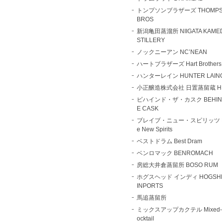
トンプソンブラザーズ THOMPS
BROS
新潟亀田蒸溜所 NIIGATA KAMED
STILLERY
ノックニーアン NC’NEAN
ハートブラザーズ Hart Brothers
ハンターレイン HUNTER LAIN
小正醸造株式会社 日置蒸留蔵 HI
ビハインド・ザ・カスク BEHIND
E CASK
ブレイブ・ニュー・スピリッツ B
e New Spirits
ベストドラム Best Dram
ベンロマック BENROMACH
房総大井倉蒸留所 BOSO RUM
ホグスヘッド インディ HOGSH
INPORTS
馬追蒸留所
ミックスアップカクテル Mixed-
ocktail