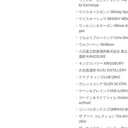
ky Exchange
ウイスキースポンジ Whisky Spo
ウイスキーミュウ WHISKY ME
ウィルソン＆モーガン Wilson & 
gan
うちゅうブルーイング Uchu Bre
ウルフバーン Wolfburn
小正嘉之助蒸溜所株式会社 嘉
溜所 KANOSUKE
キングスバリー KINGSBURY
久住蒸溜所 KUJU DISTILLERY
クラブ チィン CLUB QING
グレンスコシア GLEN SCOTIA
ケーン＆グレイン CANE＆GRA
ゴードン＆マクファイル Gordo
acPhail
コンパスボックス COMPASS B
ザ アート コレクション The Art C
ction