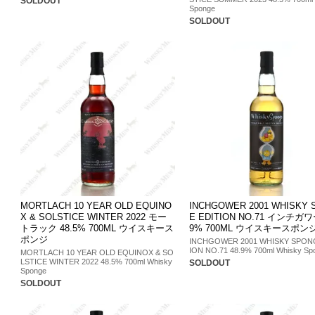
SOLDOUT
Sponge
SOLDOUT
MORTLACH 10 YEAR OLD EQUINO
INCHGOWER 2001 WHISKY
X & SOLSTICE WINTER 2022 モー
E EDITION NO.71 インチガワー
トラック 48.5% 700ML ウイスキース
9% 700ML ウイスキースポン
ポンジ
INCHGOWER 2001 WHISKY SPON
ION NO.71 48.9% 700ml Whisky Sp
MORTLACH 10 YEAR OLD EQUINOX & SO
LSTICE WINTER 2022 48.5% 700ml Whisky
SOLDOUT
Sponge
SOLDOUT