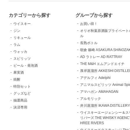
カテゴリーから探す
グループから探す
ウイスキー
お買い得！
ジン
オリオ秋葉原酒販プライベート
ル
リキュール
長熟ボトル
ラム
朝倉 篠崎 ASAKURA SHINOZAK
ウォッカ
AD ラトレー AD RATTRAY
スピリッツ
THE M&H エムアンドエイチ
ビール・発泡酒
厚岸蒸溜所 AKKESHI DISTILLE
果実酒
アデルフィ Adelphi
焼酎
アニマルスピリッツ Animal Spiri
特別セット
アマハガン AMAHAGAN
グッズなど
アルモリック
抽選商品
井川蒸溜所 IKAWA DISTILLER
決済専用
ウイスキーエージェンシー＆ス
リバーズ THE WHISKY AGENCY
HREE RIVERS
ウイスキーエクスチェンジ The W