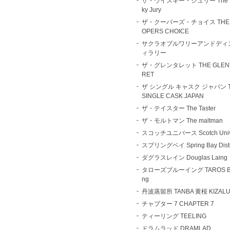
ザ・ウイスキー・ジュリー The W
ky Jury
ザ・クーパーズ・チョイス THE 
OPERS CHOICE
サクラオブルワリーアンドディ
ィラリー
ザ・グレンタレット THE GLEN
RET
ザ シングル キャスク ジャパン 
SINGLE CASK JAPAN
ザ・テイスター The Taster
ザ・モルトマン The maltman
スコッチユニバース Scotch Univ
スプリングベイ Spring Bay Distil
ダグラスレイン Douglas Laing
タローズブルーイング TAROS Br
ng
丹波蒸留所 TANBA 黄桜 KIZAL
チャプター 7 CHAPTER 7
ティーリング TEELING
ドラムラッド DRAMLAD